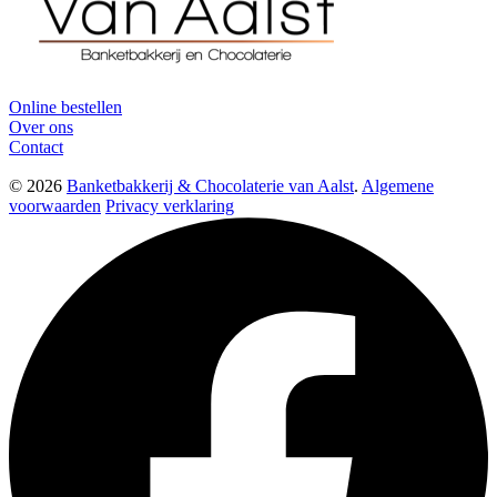
Online bestellen
Over ons
Contact
© 2026
Banketbakkerij & Chocolaterie van Aalst
.
Algemene
voorwaarden
Privacy verklaring