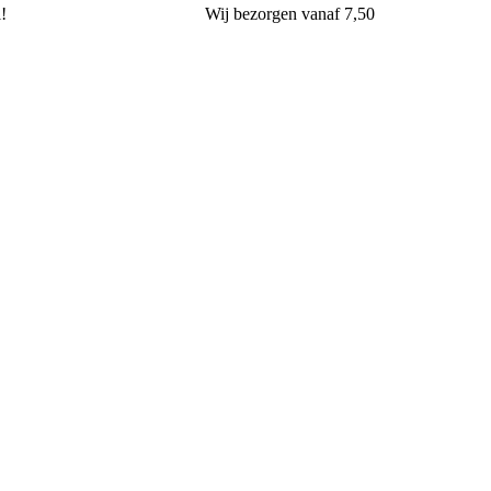
l!
Wij
bezorgen
vanaf 7,50
Banketbakkerij & Chocolaterie van Aalst