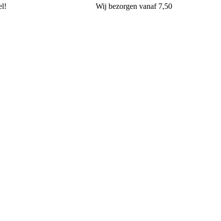
l!
Wij
bezorgen
vanaf 7,50
Banketbakkerij & Chocolaterie van Aalst