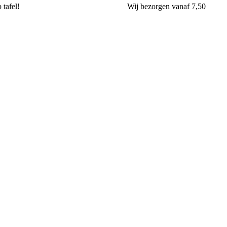
Wij
bezorgen
vanaf 7,50
Banketbakkerij & Chocolaterie van Aalst