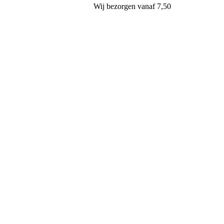
Wij
bezorgen
vanaf 7,50
Banketbakkerij & Chocolaterie van Aalst