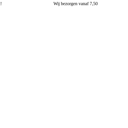
l!
Wij
bezorgen
vanaf 7,50
Banketbakkerij & Chocolaterie van Aalst